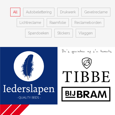
All
Autobelettering
Drukwerk
Gevelreclame
Lichtreclame
Raamfolie
Reclameborden
Spandoeken
Stickers
Vlaggen